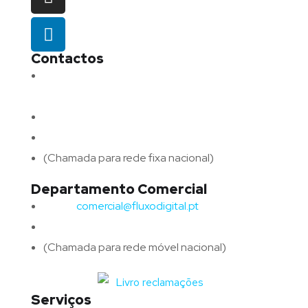
Contactos
Morada:
Avenida Barros e Soares N.º 375,
4715-213 Braga – Portugal
Email:
geral@fluxodigital.pt
Telefone:
(+351) 253 773 151
(Chamada para rede fixa nacional)
Departamento Comercial
Email:
comercial@fluxodigital.pt
Telefone:
(+351)
917 417 057
(Chamada para rede móvel nacional)
Serviços