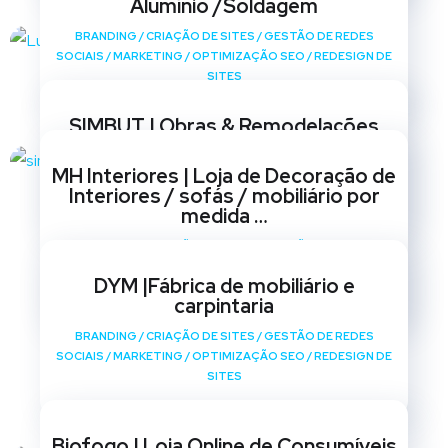
Alumínio /Soldagem
BRANDING
/
CRIAÇÃO DE SITES
/
GESTÃO DE REDES
SOCIAIS
/
MARKETING
/
OPTIMIZAÇÃO SEO
/
REDESIGN DE
SITES
SIMBUT | Obras & Remodelações
BRANDING
/
CRIAÇÃO DE SITES
/
GESTÃO DE REDES
MH Interiores | Loja de Decoração de
SOCIAIS
/
MARKETING
/
OPTIMIZAÇÃO SEO
/
REDESIGN DE
Interiores / sofás / mobiliário por
SITES
medida …
BRANDING
/
CRIAÇÃO DE SITES
/
GESTÃO DE REDES
SOCIAIS
/
MARKETING
/
OPTIMIZAÇÃO SEO
/
REDESIGN DE
DYM |Fábrica de mobiliário e
SITES
carpintaria
BRANDING
/
CRIAÇÃO DE SITES
/
GESTÃO DE REDES
SOCIAIS
/
MARKETING
/
OPTIMIZAÇÃO SEO
/
REDESIGN DE
SITES
Biofogo | Loja Online de Consumíveis