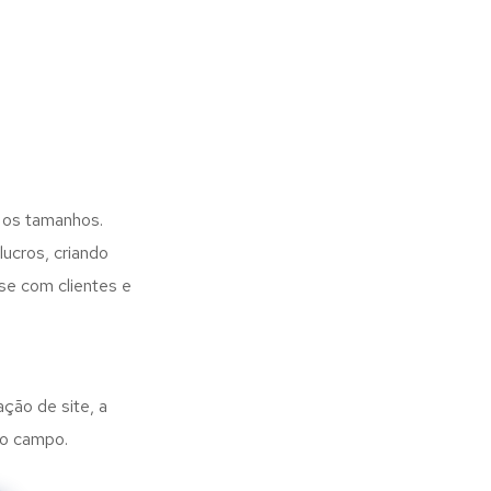
 os tamanhos.
ucros, criando
se com clientes e
ação de site, a
no campo.