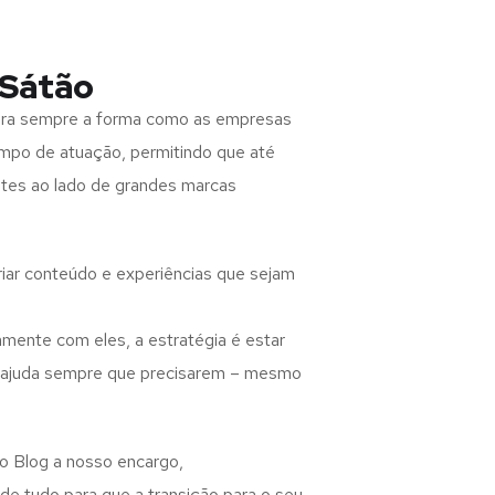
 Sátão
para sempre a forma como as empresas
ampo de atuação, permitindo que até
otes ao lado de grandes marcas
criar conteúdo e experiências que sejam
amente com eles, a estratégia é estar
o ajuda sempre que precisarem – mesmo
 o Blog a nosso encargo,
e tudo para que a transição para o seu