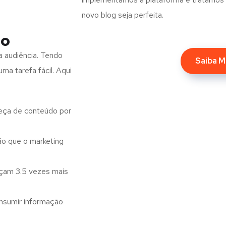
novo blog seja perfeita.
ão
a audiência. Tendo
Saiba M
ma tarefa fácil. Aqui
eça de conteúdo por
o que o marketing
nçam 3.5 vezes mais
nsumir informação