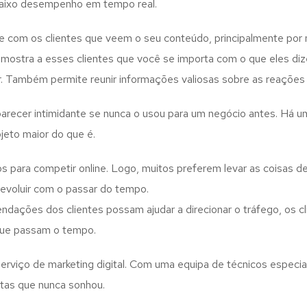
 baixo desempenho em tempo real.
e com os clientes que veem o seu conteúdo, principalmente por 
o mostra a esses clientes que você se importa com o que eles d
. Também permite reunir informações valiosas sobre as reações e
 parecer intimidante se nunca o usou para um negócio antes. Há 
jeto maior do que é.
para competir online. Logo, muitos preferem levar as coisas d
 evoluir com o passar do tempo.
ações dos clientes possam ajudar a direcionar o tráfego, os cli
que passam o tempo.
rviço de marketing digital. Com uma equipa de técnicos especial
tas que nunca sonhou.