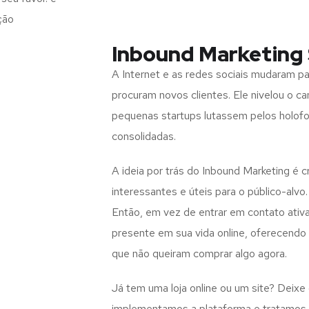
ção
Inbound Marketing
A Internet e as redes sociais mudaram 
procuram novos clientes. Ele nivelou o c
pequenas startups lutassem pelos holof
consolidadas.
A ideia por trás do Inbound Marketing é 
interessantes e úteis para o público-alvo.
Então, em vez de entrar em contato ativ
presente em sua vida online, oferecend
que não queiram comprar algo agora.
Já tem uma loja online ou um site? Deixe
implementamos a plataforma e tratamos d