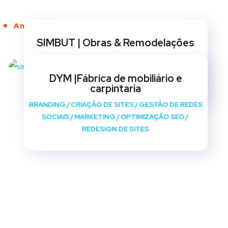
Anos de Serviço
SIMBUT | Obras & Remodelações
BRANDING
/
CRIAÇÃO DE SITES
/
GESTÃO DE REDES
SOCIAIS
/
MARKETING
/
OPTIMIZAÇÃO SEO
/
DYM |Fábrica de mobiliário e
REDESIGN DE SITES
carpintaria
BRANDING
/
CRIAÇÃO DE SITES
/
GESTÃO DE REDES
SOCIAIS
/
MARKETING
/
OPTIMIZAÇÃO SEO
/
REDESIGN DE SITES