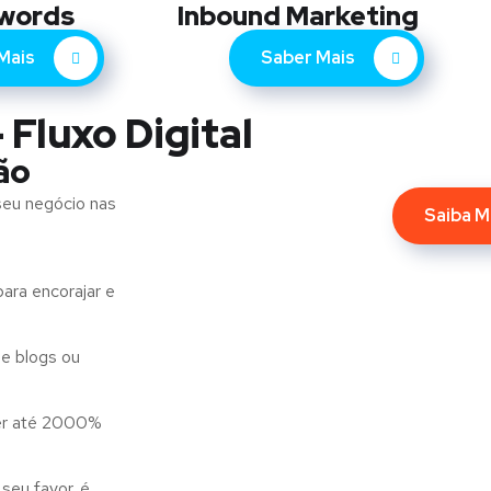
words
Inbound Marketing
Mais
Saber Mais
 Fluxo Digital
ão
seu negócio nas
Saiba M
ara encorajar e
e blogs ou
er até 2000%
seu favor. é