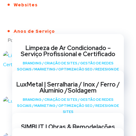
Websites
Anos de Serviço
Portfólio
Limpeza de Ar Condicionado –
Serviço Profissional e Certificado
BRANDING
/
CRIAÇÃO DE SITES
/
GESTÃO DE REDES
SOCIAIS
/
MARKETING
/
OPTIMIZAÇÃO SEO
/
REDESIGN DE
SITES
LuxMetal | Serralharia / Inox / Ferro /
Alumínio /Soldagem
BRANDING
/
CRIAÇÃO DE SITES
/
GESTÃO DE REDES
SOCIAIS
/
MARKETING
/
OPTIMIZAÇÃO SEO
/
REDESIGN DE
SITES
SIMBUT | Obras & Remodelações