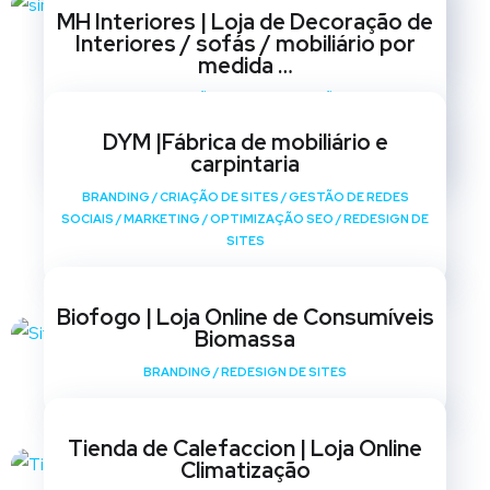
BRANDING
/
CRIAÇÃO DE SITES
/
GESTÃO DE REDES
MH Interiores | Loja de Decoração de
SOCIAIS
/
MARKETING
/
OPTIMIZAÇÃO SEO
/
REDESIGN DE
Interiores / sofás / mobiliário por
SITES
medida …
BRANDING
/
CRIAÇÃO DE SITES
/
GESTÃO DE REDES
SOCIAIS
/
MARKETING
/
OPTIMIZAÇÃO SEO
/
REDESIGN DE
DYM |Fábrica de mobiliário e
SITES
carpintaria
BRANDING
/
CRIAÇÃO DE SITES
/
GESTÃO DE REDES
SOCIAIS
/
MARKETING
/
OPTIMIZAÇÃO SEO
/
REDESIGN DE
SITES
Biofogo | Loja Online de Consumíveis
Biomassa
BRANDING
/
REDESIGN DE SITES
Tienda de Calefaccion | Loja Online
Climatização