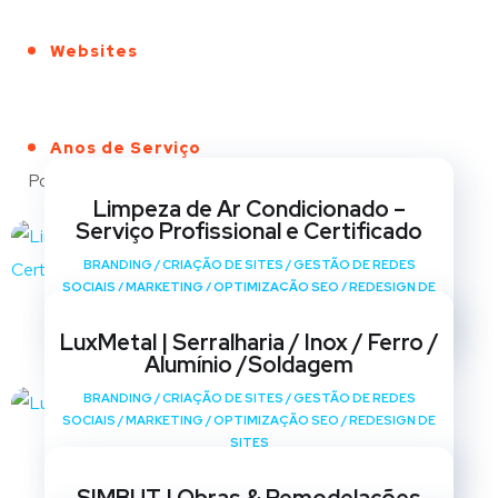
Websites
Anos de Serviço
Portfólio
Limpeza de Ar Condicionado –
Serviço Profissional e Certificado
BRANDING
/
CRIAÇÃO DE SITES
/
GESTÃO DE REDES
SOCIAIS
/
MARKETING
/
OPTIMIZAÇÃO SEO
/
REDESIGN DE
SITES
LuxMetal | Serralharia / Inox / Ferro /
Alumínio /Soldagem
BRANDING
/
CRIAÇÃO DE SITES
/
GESTÃO DE REDES
SOCIAIS
/
MARKETING
/
OPTIMIZAÇÃO SEO
/
REDESIGN DE
SITES