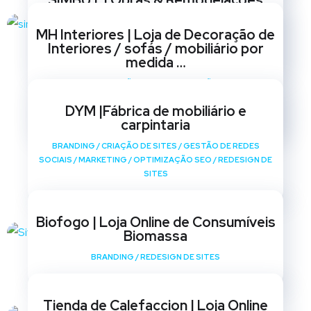
SIMBUT | Obras & Remodelações
BRANDING
/
CRIAÇÃO DE SITES
/
GESTÃO DE REDES
MH Interiores | Loja de Decoração de
SOCIAIS
/
MARKETING
/
OPTIMIZAÇÃO SEO
/
REDESIGN DE
Interiores / sofás / mobiliário por
SITES
medida …
BRANDING
/
CRIAÇÃO DE SITES
/
GESTÃO DE REDES
SOCIAIS
/
MARKETING
/
OPTIMIZAÇÃO SEO
/
REDESIGN DE
DYM |Fábrica de mobiliário e
SITES
carpintaria
BRANDING
/
CRIAÇÃO DE SITES
/
GESTÃO DE REDES
SOCIAIS
/
MARKETING
/
OPTIMIZAÇÃO SEO
/
REDESIGN DE
SITES
Biofogo | Loja Online de Consumíveis
Biomassa
BRANDING
/
REDESIGN DE SITES
Tienda de Calefaccion | Loja Online