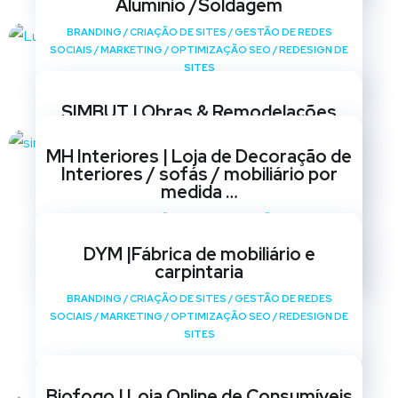
Alumínio /Soldagem
BRANDING
/
CRIAÇÃO DE SITES
/
GESTÃO DE REDES
SOCIAIS
/
MARKETING
/
OPTIMIZAÇÃO SEO
/
REDESIGN DE
SITES
SIMBUT | Obras & Remodelações
BRANDING
/
CRIAÇÃO DE SITES
/
GESTÃO DE REDES
MH Interiores | Loja de Decoração de
SOCIAIS
/
MARKETING
/
OPTIMIZAÇÃO SEO
/
REDESIGN DE
Interiores / sofás / mobiliário por
SITES
medida …
BRANDING
/
CRIAÇÃO DE SITES
/
GESTÃO DE REDES
SOCIAIS
/
MARKETING
/
OPTIMIZAÇÃO SEO
/
REDESIGN DE
DYM |Fábrica de mobiliário e
SITES
carpintaria
BRANDING
/
CRIAÇÃO DE SITES
/
GESTÃO DE REDES
SOCIAIS
/
MARKETING
/
OPTIMIZAÇÃO SEO
/
REDESIGN DE
SITES
Biofogo | Loja Online de Consumíveis