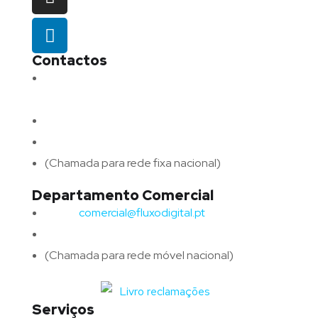
Contactos
Morada:
Avenida Barros e Soares N.º 375,
4715-213 Braga – Portugal
Email:
geral@fluxodigital.pt
Telefone:
(+351) 253 773 151
(Chamada para rede fixa nacional)
Departamento Comercial
Email:
comercial@fluxodigital.pt
Telefone:
(+351)
917 417 057
(Chamada para rede móvel nacional)
Serviços