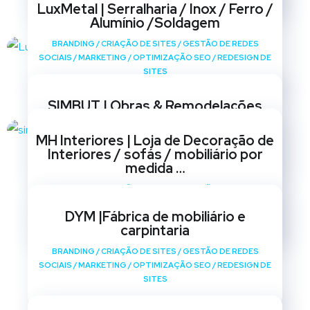
LuxMetal | Serralharia / Inox / Ferro /
Alumínio /Soldagem
BRANDING
/
CRIAÇÃO DE SITES
/
GESTÃO DE REDES
SOCIAIS
/
MARKETING
/
OPTIMIZAÇÃO SEO
/
REDESIGN DE
SITES
SIMBUT | Obras & Remodelações
BRANDING
/
CRIAÇÃO DE SITES
/
GESTÃO DE REDES
MH Interiores | Loja de Decoração de
SOCIAIS
/
MARKETING
/
OPTIMIZAÇÃO SEO
/
REDESIGN DE
Interiores / sofás / mobiliário por
SITES
medida …
BRANDING
/
CRIAÇÃO DE SITES
/
GESTÃO DE REDES
SOCIAIS
/
MARKETING
/
OPTIMIZAÇÃO SEO
/
REDESIGN DE
DYM |Fábrica de mobiliário e
SITES
carpintaria
BRANDING
/
CRIAÇÃO DE SITES
/
GESTÃO DE REDES
SOCIAIS
/
MARKETING
/
OPTIMIZAÇÃO SEO
/
REDESIGN DE
SITES