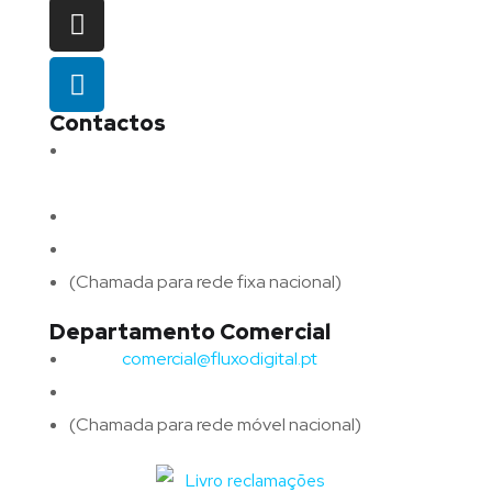
Contactos
Morada:
Avenida Barros e Soares N.º 375,
4715-213 Braga – Portugal
Email:
geral@fluxodigital.pt
Telefone:
(+351) 253 773 151
(Chamada para rede fixa nacional)
Departamento Comercial
Email:
comercial@fluxodigital.pt
Telefone:
(+351)
917 417 057
(Chamada para rede móvel nacional)