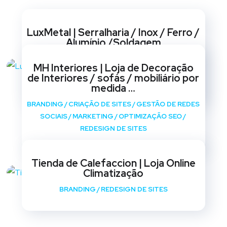
Websites
LuxMetal | Serralharia / Inox / Ferro /
Alumínio /Soldagem
BRANDING
/
CRIAÇÃO DE SITES
/
GESTÃO DE REDES
MH Interiores | Loja de Decoração
SOCIAIS
/
MARKETING
/
OPTIMIZAÇÃO SEO
/
de Interiores / sofás / mobiliário por
REDESIGN DE SITES
medida …
BRANDING
/
CRIAÇÃO DE SITES
/
GESTÃO DE REDES
SOCIAIS
/
MARKETING
/
OPTIMIZAÇÃO SEO
/
REDESIGN DE SITES
Tienda de Calefaccion | Loja Online
Climatização
BRANDING
/
REDESIGN DE SITES