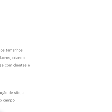
 os tamanhos.
ucros, criando
se com clientes e
ação de site, a
no campo.