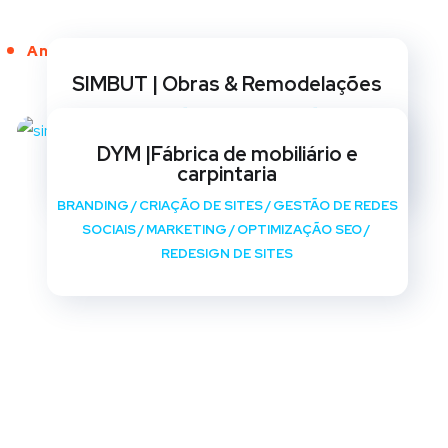
Anos de Serviço
SIMBUT | Obras & Remodelações
BRANDING
/
CRIAÇÃO DE SITES
/
GESTÃO DE REDES
SOCIAIS
/
MARKETING
/
OPTIMIZAÇÃO SEO
/
DYM |Fábrica de mobiliário e
REDESIGN DE SITES
carpintaria
BRANDING
/
CRIAÇÃO DE SITES
/
GESTÃO DE REDES
SOCIAIS
/
MARKETING
/
OPTIMIZAÇÃO SEO
/
REDESIGN DE SITES