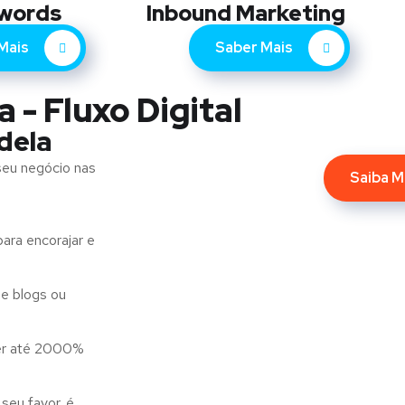
words
Inbound Marketing
Mais
Saber Mais
 - Fluxo Digital
dela
seu negócio nas
Saiba M
ara encorajar e
e blogs ou
er até 2000%
seu favor. é