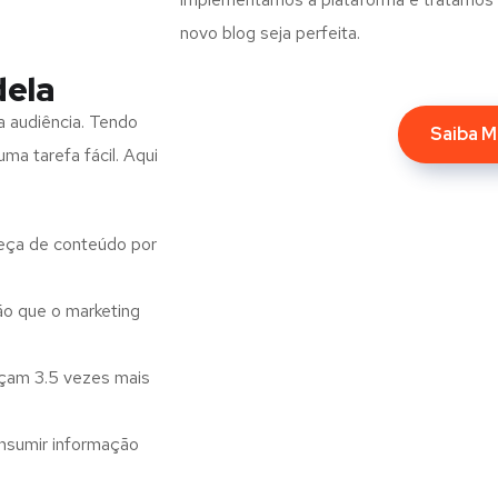
novo blog seja perfeita.
dela
a audiência. Tendo
Saiba M
ma tarefa fácil. Aqui
eça de conteúdo por
o que o marketing
nçam 3.5 vezes mais
nsumir informação