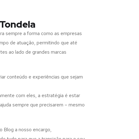
 Tondela
para sempre a forma como as empresas
ampo de atuação, permitindo que até
otes ao lado de grandes marcas
criar conteúdo e experiências que sejam
amente com eles, a estratégia é estar
o ajuda sempre que precisarem – mesmo
 o Blog a nosso encargo,
e tudo para que a transição para o seu