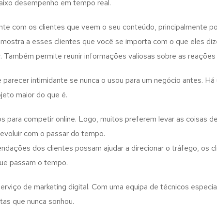
 baixo desempenho em tempo real.
nte com os clientes que veem o seu conteúdo, principalmente po
o mostra a esses clientes que você se importa com o que eles d
. Também permite reunir informações valiosas sobre as reações e
de parecer intimidante se nunca o usou para um negócio antes. H
jeto maior do que é.
para competir online. Logo, muitos preferem levar as coisas d
 evoluir com o passar do tempo.
ações dos clientes possam ajudar a direcionar o tráfego, os cli
que passam o tempo.
rviço de marketing digital. Com uma equipa de técnicos especial
tas que nunca sonhou.