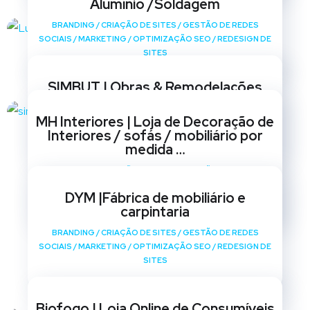
Alumínio /Soldagem
BRANDING
/
CRIAÇÃO DE SITES
/
GESTÃO DE REDES
SOCIAIS
/
MARKETING
/
OPTIMIZAÇÃO SEO
/
REDESIGN DE
SITES
SIMBUT | Obras & Remodelações
BRANDING
/
CRIAÇÃO DE SITES
/
GESTÃO DE REDES
MH Interiores | Loja de Decoração de
SOCIAIS
/
MARKETING
/
OPTIMIZAÇÃO SEO
/
REDESIGN DE
Interiores / sofás / mobiliário por
SITES
medida …
BRANDING
/
CRIAÇÃO DE SITES
/
GESTÃO DE REDES
SOCIAIS
/
MARKETING
/
OPTIMIZAÇÃO SEO
/
REDESIGN DE
DYM |Fábrica de mobiliário e
SITES
carpintaria
BRANDING
/
CRIAÇÃO DE SITES
/
GESTÃO DE REDES
SOCIAIS
/
MARKETING
/
OPTIMIZAÇÃO SEO
/
REDESIGN DE
SITES
Biofogo | Loja Online de Consumíveis