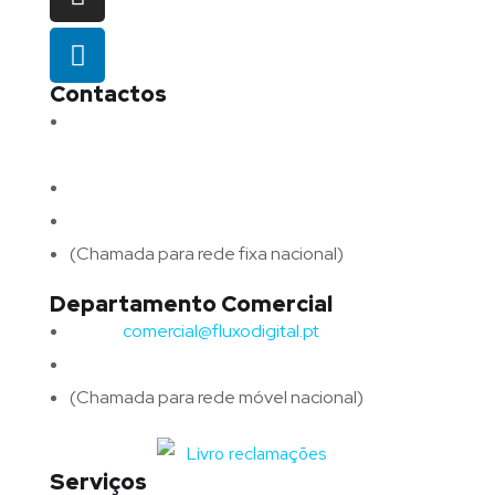
Contactos
Morada:
Avenida Barros e Soares N.º 375,
4715-213 Braga – Portugal
Email:
geral@fluxodigital.pt
Telefone:
(+351) 253 773 151
(Chamada para rede fixa nacional)
Departamento Comercial
Email:
comercial@fluxodigital.pt
Telefone:
(+351)
917 417 057
(Chamada para rede móvel nacional)
Serviços