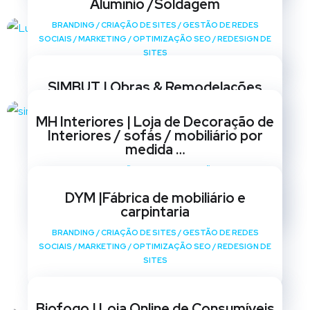
Alumínio /Soldagem
BRANDING
/
CRIAÇÃO DE SITES
/
GESTÃO DE REDES
SOCIAIS
/
MARKETING
/
OPTIMIZAÇÃO SEO
/
REDESIGN DE
SITES
SIMBUT | Obras & Remodelações
BRANDING
/
CRIAÇÃO DE SITES
/
GESTÃO DE REDES
MH Interiores | Loja de Decoração de
SOCIAIS
/
MARKETING
/
OPTIMIZAÇÃO SEO
/
REDESIGN DE
Interiores / sofás / mobiliário por
SITES
medida …
BRANDING
/
CRIAÇÃO DE SITES
/
GESTÃO DE REDES
SOCIAIS
/
MARKETING
/
OPTIMIZAÇÃO SEO
/
REDESIGN DE
DYM |Fábrica de mobiliário e
SITES
carpintaria
BRANDING
/
CRIAÇÃO DE SITES
/
GESTÃO DE REDES
SOCIAIS
/
MARKETING
/
OPTIMIZAÇÃO SEO
/
REDESIGN DE
SITES
Biofogo | Loja Online de Consumíveis