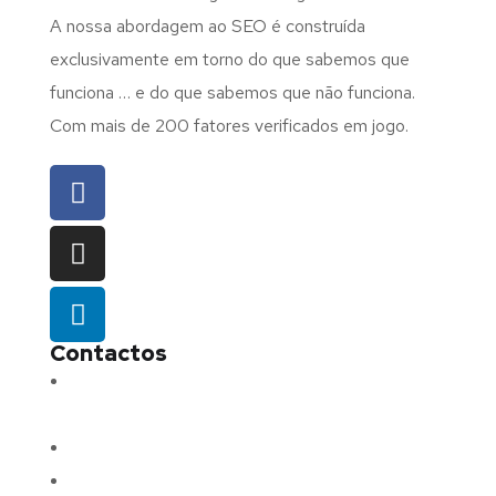
A nossa abordagem ao SEO é construída
exclusivamente em torno do que sabemos que
funciona … e do que sabemos que não funciona.
Com mais de 200 fatores verificados em jogo.
Contactos
Morada:
Avenida Barros e Soares N.º 375,
4715-213 Braga – Portugal
Email:
geral@fluxodigital.pt
Telefone:
(+351) 253 773 151