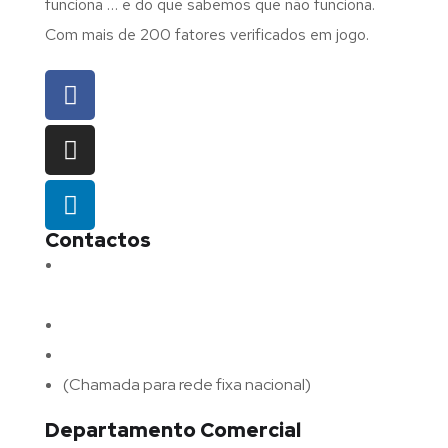
funciona … e do que sabemos que não funciona.
Com mais de 200 fatores verificados em jogo.
Contactos
Morada:
Avenida Barros e Soares N.º 375,
4715-213 Braga – Portugal
Email:
geral@fluxodigital.pt
Telefone:
(+351) 253 773 151
(Chamada para rede fixa nacional)
Departamento Comercial